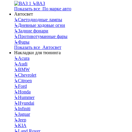
↳
ВАЗ
Показать все По марке авто
Автосвет
↳
Светодиодные лампы
↳
Дневные ходовые огни
↳
Задние фонари
↳
Противотуманные фары
↳
Фары
Показать все Автосвет
Накладки для тюнинга
↳
Acura
↳
Audi
↳
BMW
↳
Chevrolet
↳
Citroen
↳
Ford
↳
Honda
↳
Hummer
↳
Hyundai
↳
Infiniti
↳
Jaguar
↳
Jeep
↳
KIA
↳
Land Rover