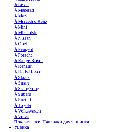
↳
Lexus
↳
Maserati
↳
Mazda
↳
Mercedes-Benz
↳
Mini
↳
Mitsubishi
↳
Nissan
↳
Opel
↳
Peugeot
↳
Porsche
↳
Range Rover
↳
Renault
↳
Rolls-Royce
↳
Skoda
↳
Smart
↳
SsangYong
↳
Subaru
↳
Suzuki
↳
Toyota
↳
Volkswagen
↳
Volvo
Показать все Накладки для тюнинга
Уценка