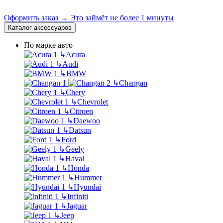
Оформить заказ →
Это займёт не более 1 минуты
Каталог аксессуаров
По марке авто
↳
Acura
↳
Audi
↳
BMW
↳
Changan
↳
Chery
↳
Chevrolet
↳
Citroen
↳
Daewoo
↳
Datsun
↳
Ford
↳
Geely
↳
Haval
↳
Honda
↳
Hummer
↳
Hyundai
↳
Infiniti
↳
Jaguar
↳
Jeep